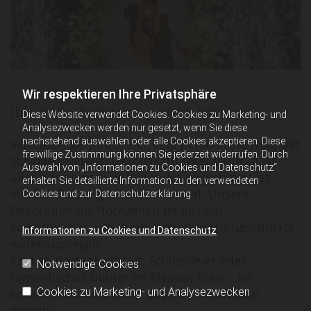
Wir respektieren Ihre Privatsphäre
Ihre Traumhochzeit – perfekt dekoriert
Diese Website verwendet Cookies. Cookies zu Marketing- und
Analysezwecken werden nur gesetzt, wenn Sie diese
nachstehend auswählen oder alle Cookies akzeptieren. Diese
Verleihen Sie Ihrer Feier eine persönliche Note mit
freiwillige Zustimmung können Sie jederzeit widerrufen. Durch
stilvollen Details. Dekoleikath sorgt dafür, dass
Auswahl von „Informationen zu Cookies und Datenschutz“
alles harmonisch aufeinander abgestimmt ist –
erhalten Sie detaillierte Information zu den verwendeten
von der Trauung bis zum Festsaal. Unsere
Cookies und zur Datenschutzerklärung.
Dekoration für Hochzeiten ist flexibel
kombinierbar, um Ihren individuellen Geschmack
Informationen zu Cookies und Datenschutz
widerzuspiegeln.
Egal ob Gartenhochzeit, Schlossfeier oder
Notwendige Cookies
romantisches Dinner im kleinen Kreis – wir
Cookies zu Marketing- und Analysezwecken
schaffen ein Ambiente, das Ihre Geschichte
erzählt.