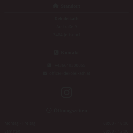

Standort
Dekoleikath
Austraße 9
3484 Jettsdorf

Kontakt
+436649300055

office@dekoleikath.at


Öffnungszeiten
Montag - Freitag
08:00 - 18:00
Samstag
08:00 - 12:00