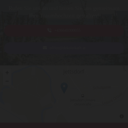
Rufen Sie uns an und lassen Sie uns gemeinsam
Ihre Traumhochzeit gestalten!
+436649300055
office@dekoleikath.at